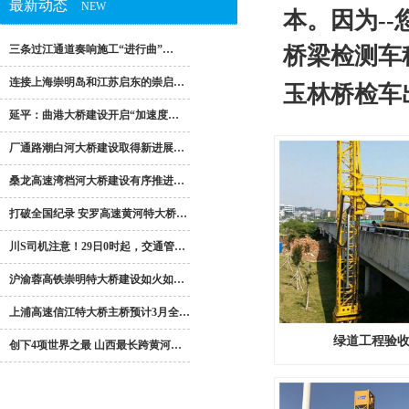
最新动态
NEW
本。因为-
三条过江通道奏响施工“进行曲”…
桥梁检测车
连接上海崇明岛和江苏启东的崇启…
玉林桥检车
延平：曲港大桥建设开启“加速度…
厂通路潮白河大桥建设取得新进展…
桑龙高速湾档河大桥建设有序推进…
打破全国纪录 安罗高速黄河特大桥…
川S司机注意！29日0时起，交通管…
沪渝蓉高铁崇明特大桥建设如火如…
上浦高速信江特大桥主桥预计3月全…
绿道工程验收
创下4项世界之最 山西最长跨黄河…