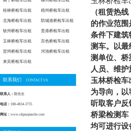
玉林桥检车
南宁桥检车出租
柳州桥检车出租
（租赁热线：
桂林桥检车出租
梧州桥检车出租
北海桥检车出租
防城港桥检车出租
的作业范围
钦州桥检车出租
贵港桥检车出租
条件下建筑
玉林桥检车出租
百色桥检车出租
测车。以最
贺州桥检车出租
河池桥检车出租
测单位、桥
来宾桥检车出租
人员、维护
玉林桥检车
联系我们
CONTACT US
为导向，以
联系人：
陈先生
听取客户反
电话：
188-4834-3755
桥梁检测车
网址：
www.cdqiaojianche.com
均可进行设