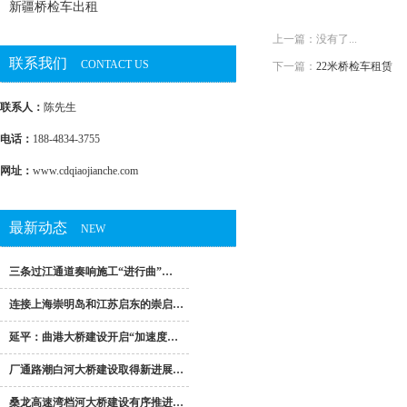
新疆桥检车出租
上一篇：没有了...
联系我们
CONTACT US
下一篇：
22米桥检车租赁
联系人：
陈先生
电话：
188-4834-3755
网址：
www.cdqiaojianche.com
最新动态
NEW
三条过江通道奏响施工“进行曲”…
连接上海崇明岛和江苏启东的崇启…
延平：曲港大桥建设开启“加速度…
厂通路潮白河大桥建设取得新进展…
桑龙高速湾档河大桥建设有序推进…