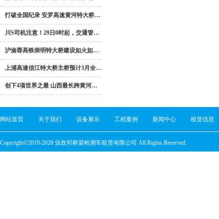
打破全国纪录 安罗高速黄河特大桥…
川S司机注意！29日0时起，交通管…
沪渝蓉高铁崇明特大桥建设如火如…
上浦高速信江特大桥主桥预计3月全…
创下4项世界之最 山西最长跨黄河…
网站首页
关于我们
设备展示
工程案例
新闻中心
租赁信息
Copyright©2019-2020 业政邦桥梁检测车租赁有限公司 All Rights Reserved.