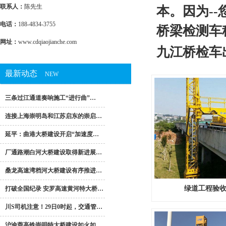
联系人：
陈先生
本。因为-
电话：
188-4834-3755
桥梁检测车
网址：
www.cdqiaojianche.com
九江桥检车
最新动态
NEW
三条过江通道奏响施工“进行曲”…
连接上海崇明岛和江苏启东的崇启…
延平：曲港大桥建设开启“加速度…
厂通路潮白河大桥建设取得新进展…
桑龙高速湾档河大桥建设有序推进…
绿道工程验收
打破全国纪录 安罗高速黄河特大桥…
川S司机注意！29日0时起，交通管…
沪渝蓉高铁崇明特大桥建设如火如…