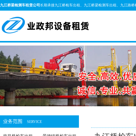
九江桥梁检测车租赁公司
长期承接九江桥检车出租、九江桥梁检测车出租、九江路桥
业务范围
SERVICE